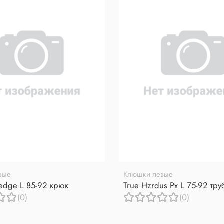
вые
Клюшки левые
redge L 85-92 крюк
True Hzrdus Px L 75-92 тр
(0)
(0)