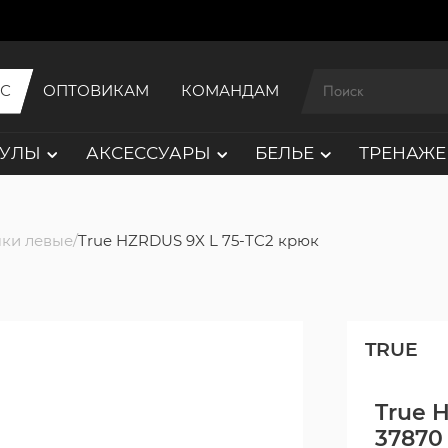
ИС
ОПТОВИКАМ
КОМАНДАМ
АУЛЫ
АКСЕССУАРЫ
БЕЛЬЕ
ТРЕНАЖЕ
ки левые
True HZRDUS 9X L 75-TC2 крюк
TRUE
True 
37870