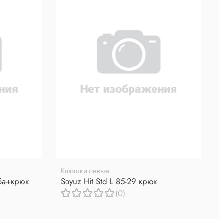
Клюшки левые
уба+крюк
Soyuz Hit Std L 85-29 крюк
(0)