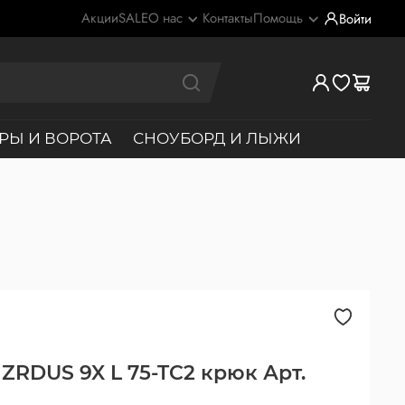
Акции
SALE
О нас
Контакты
Помощь
Войти
РЫ И ВОРОТА
СНОУБОРД И ЛЫЖИ
HZRDUS 9X L 75-TC2 крюк Арт.