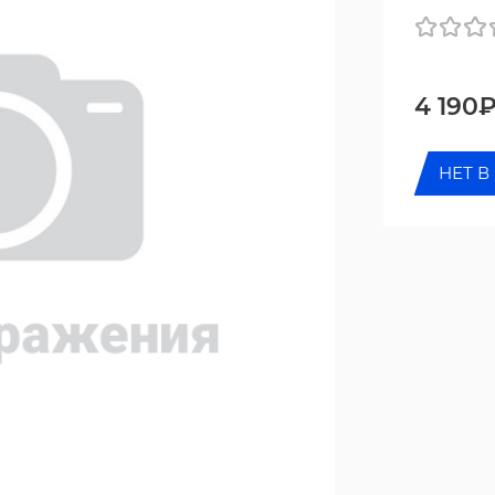
4 190
НЕТ В