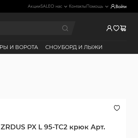
Акции
SALE
О нас
Контакты
Помощь
Войти
РЫ И ВОРОТА
СНОУБОРД И ЛЫЖИ
HZRDUS PX L 95-TC2 крюк Арт.