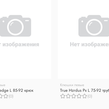
вые
Клюшки левые
redge L 85-92 крюк
True Hzrdus Px L 75-92 тр
(0)
(0)