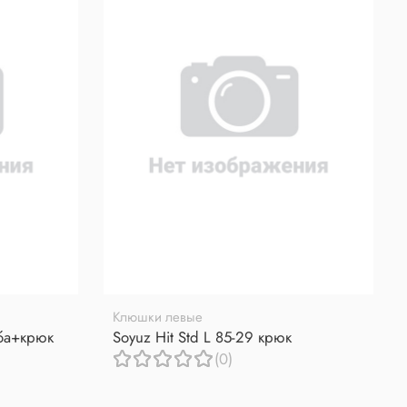
Клюшки левые
уба+крюк
Soyuz Hit Std L 85-29 крюк
(0)