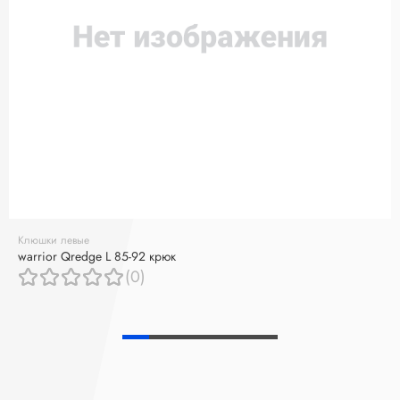
Клюшки левые
warrior Qredge L 85-92 крюк
(0)