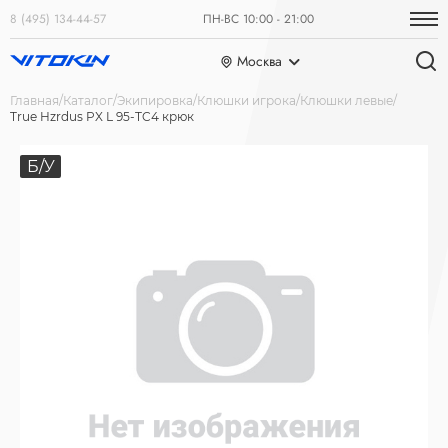
8 (495) 134-44-57
ПН-ВС 10:00 - 21:00
Москва
Главная
Каталог
Экипировка
Клюшки игрока
Клюшки левые
True Hzrdus PX L 95-TC4 крюк
Б/У