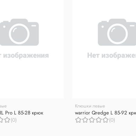
вые
Клюшки левые
RL Pro L 85-28 крюк
warrior Qredge L 85-92 кр
(0)
(0)