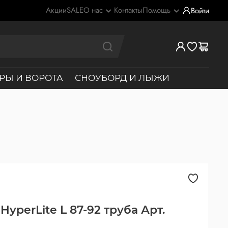
Акции
SALE
О нас
Контакты
Помощь
Войти
РЫ И ВОРОТА
СНОУБОРД И ЛЫЖИ
HyperLite L 87-92 труба Арт.