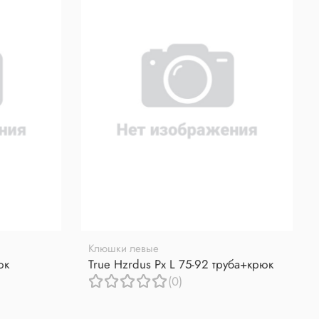
Клюшки левые
юк
True Hzrdus Px L 75-92 труба+крюк
(0)